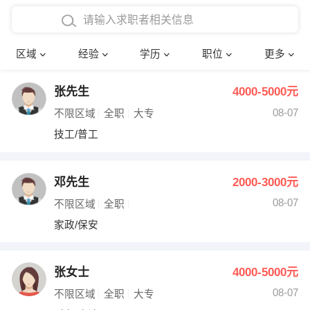
在校学生工作经验
本科
行政后勤
建筑装潢
确定
区域
经验
学历
职位
更多
三年以上工作经验
硕士
销售岗位
教师
张先生
4000-5000元
四年以上工作经验
博士
文员
护士
08-07
不限区域
全职
大专
五年以上工作经验
财务会计
传单派发
技工/普工
十年以上工作经验
超市零售
促销导购
邓先生
2000-3000元
网络IT
保健按摩
08-07
不限区域
全职
家政/保安
快递员
前台接待
收银员
技术员/工程师
张女士
4000-5000元
08-07
水电/机修
部门经理
不限区域
全职
大专