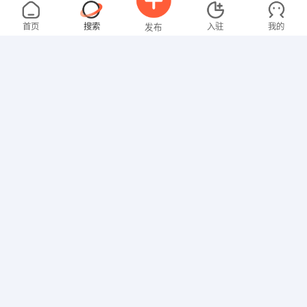
林女士
面议
08-06
不限区域
全职
高中
首页
搜索
入驻
我的
发布
文员
叶女士
4000-5000元
08-06
不限区域
全职
招聘信息
求职简历
技工/普工
邱先生
5000-8000元
08-06
不限区域
全职
司机/交通
邓先生
3000-4000元
08-06
不限区域
全职
高中